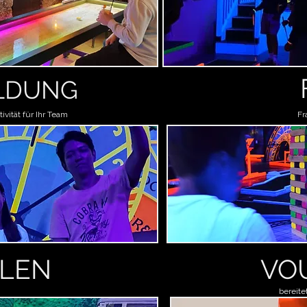
LDUNG
ivität für Ihr Team
Fr
LEN
VO
bereite