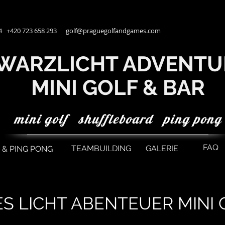
444 +420 723 658 293
golf@praguegolfandgames.com
ten in Prag und kontaktieren Sie uns.
WARZLICHT ADVEN
MINI GOLF & BAR
mini golf shuffleboard ping pong
FAQ
TEAMBUILDING
GALERIE
& PING PONG
 LICHT ABENTEUER MINI 
iggest mini golf prague, hidden gem mini golf, top 5 mini golf prague