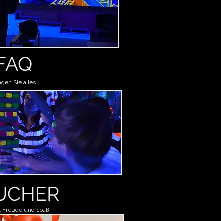
FAQ
agen Sie alles
UCHER
t Freude und Spaß