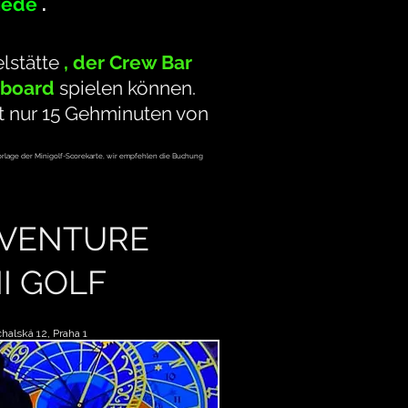
iede
.
Ein großer Spaß für Junggesellenabschiede.
elstätte
, der Crew Bar
eboard
spielen können.
t nur 15 Gehminuten von
 Vorlage der Minigolf-Scorekarte, wir empfehlen die Buchung
Sk
DVENTURE
I GOLF
halská 12, Praha 1