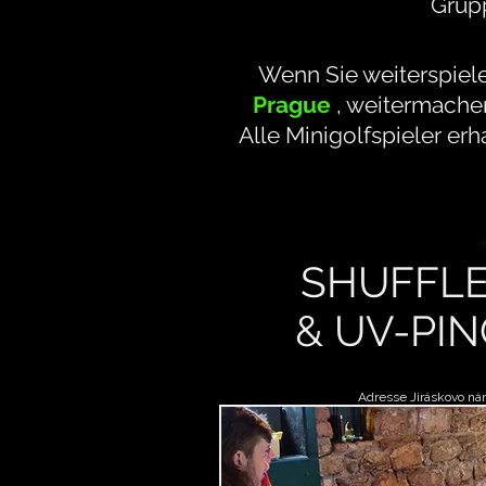
Grup
Wenn Sie weiterspiel
Prague
, weitermache
Alle
Minigolfspieler erh
SHUFFL
& UV-PI
Adresse Jiráskovo nám