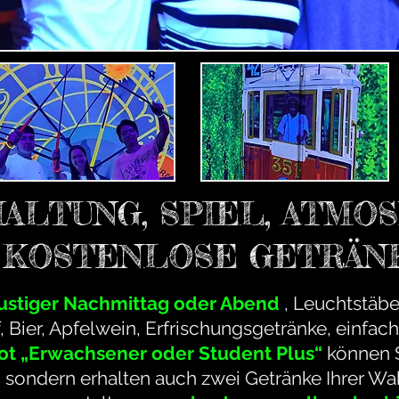
ALTUNG, SPIEL, ATMO
2 KOSTENLOSE GETRÄN
lustiger Nachmittag oder Abend
, Leuchtstäbe
, Bier, Apfelwein, Erfrischungsgetränke, einfa
t „Erwachsener oder Student Plus“
können S
, sondern erhalten auch zwei Getränke Ihrer Wahl