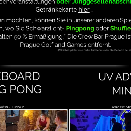
penveranstaltungen
oder
Junggesellenabsch
Getränkekarte
hier
.
en möchten, können Sie in unserer anderen
Spi
n, wo Sie Schwarzlicht-
Pingpong
oder
Shuffl
alten
50
% Ermäßigung.* Die Crew Bar Prague is
Prague Golf and Games entfernt.
*50% Rabatt gilt für eine Partie Tischtennis oder Shuffleboard bei
EBOARD
UV A
NG PONG
MIN
ěstí 4, Praha 2
Adresse Mic